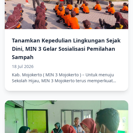
Tanamkan Kepedulian Lingkungan Sejak
Dini, MIN 3 Gelar Sosialisasi Pemilahan
Sampah
18 Jul 2026
Kab. Mojokerto ( MIN 3 Mojokerto ) – Untuk menuju
Sekolah Hijau, MIN 3 Mojokerto terus memperkuat
komitmennya dalam mengedukasi siswa terkait
kelestarian lingkungan. Langkah ini diwujudkan
dengan memberikan sosialisasi tentang pemilahan
sampah kepada siswa MIN 3 Mojokerto setelah
melakukan kegiatan Senam Pagi bersama pada Sabtu
(18/07) pagi di halaman Gedung SBSN. Diyah Febrian
Indrastuti, selaku Ketua MIN 3 Go Green sekaligus
sebagai narasumber sosialisasi pemilahan sampah