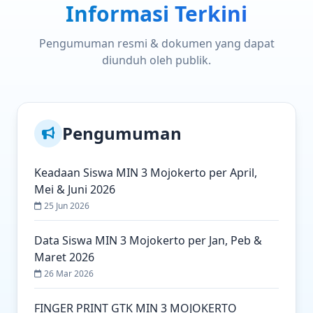
Informasi Terkini
terakhir adalah untuk menumbuhkan kepedulian
lingkungan madrasah. “Kegiatan MATAMUDA di MIN 3
Mojokerto juga difokuskan untuk pembentukan
Pengumuman resmi & dokumen yang dapat
karakter siswa yang religius” tambahnya. “Matamuda
diunduh oleh publik.
harus bebas dari praktik bullying karena hal ini
merupakan bentuk transformasi pendidikan
madrasah sekaligus untuk memperkuat program
Madrasah Ramah Anak” ujar Hasanah selaku Kepala
MIN 3 Mojokerto saat dihubungi pada acara
Pengumuman
pembukaan MATAMUDA 2026, Senin (13/07). (dik)
Keadaan Siswa MIN 3 Mojokerto per April,
Mei & Juni 2026
25 Jun 2026
Data Siswa MIN 3 Mojokerto per Jan, Peb &
Maret 2026
26 Mar 2026
FINGER PRINT GTK MIN 3 MOJOKERTO